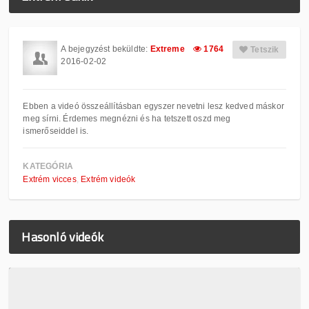
A bejegyzést beküldte:
Extreme
1764
Tetszik
2016-02-02
Ebben a videó összeállításban egyszer nevetni lesz kedved máskor
meg sírni. Érdemes megnézni és ha tetszett oszd meg
ismerőseiddel is.
KATEGÓRIA
Extrém vicces
Extrém videók
Hasonló videók