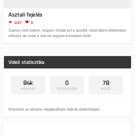
Asztali fejelés
1117
0
Sajnos nem tudom, hogyan hívják ezt a sportot, most látom életemben
először, de ezek a srácok nagyon komolyan űzik!
Videó statisztika
84k
0
78
videózás
hozzászólás
tetszik
Itt találod az oldalon megtalálható videók statisztikáját.