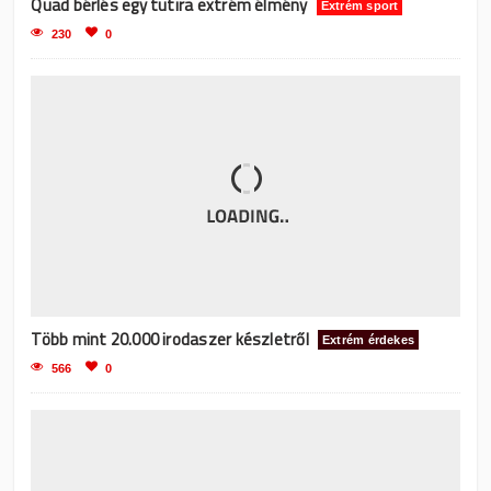
Quad bérlés egy tutira extrém élmény
Extrém sport
230
0
Több mint 20.000 irodaszer készletről
Extrém érdekes
566
0