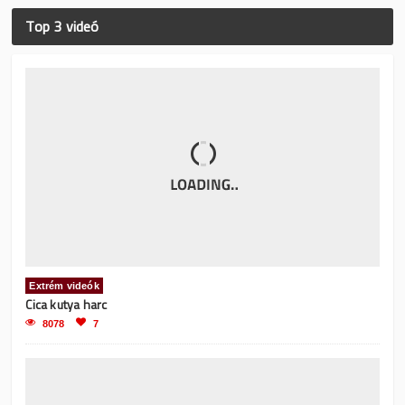
Top 3 videó
Extrém videók
Cica kutya harc
8078
7