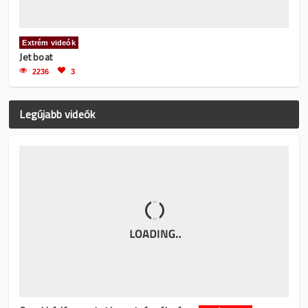
Extrém videók
Jet boat
2236
3
Legújabb videók